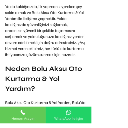
Yolda kaldığınızda, ilk yapmanız gereken şey 
sakin olmak ve Bolu Aksu Oto Kurtarma & Yol 
Yardım ile iletişime geçmektir. Yolda 
kaldığınızda güvenliğinizi sağlamak, 
aracınızın güvenli bir şekilde taşınmasını 
sağlamak ve yolculuğunuza kaldığınız yerden 
devam edebilmek için doğru adrestesiniz. 7/24 
hizmet veren ekibimiz, her türlü oto kurtarma 
ihtiyacınıza çözüm sunmak için hazırdır.
Neden Bolu Aksu Oto 
Kurtarma & Yol 
Yardım?
Bolu Aksu Oto Kurtarma & Yol Yardım, Bolu’da 
oto kurtarma hizmetinde tercih edilen lider 
firmalardan biridir. Yolda kaldığınızda güvenle 
Hemen Arayın
WhatsApp İletişim
arayabileceğiniz bir numara arıyorsanız, 
doğru yerdesiniz. Sunduğumuz Bolu oto 