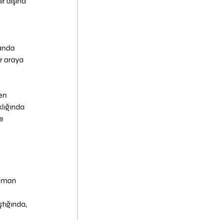
r dışına 
anda 
 araya 
en 
lığında 
e 
zaman 
tığında, 