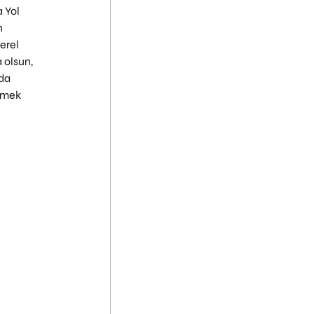
 Yol 
 
erel 
 olsun, 
da 
rmek 