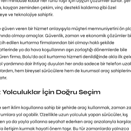
en minibüse kadar her türlü taşıt için uygun çözümler sunar. Şehi
a, kaygan zeminden çekim, vinç destekli kaldırma gibi özel 
e ve teknolojiye sahiptir.
 güven veren bir hizmet anlayışıyla müşteri memnuniyetini ön pl
nında olmayı amaçlar. Güvenlik, zaman ve ekonomik çözümler bir
ih edilen kurtarma firmalarından biri olmayı haklı şekilde 
tlerinde ya da hava koşullarının aşırı zorlaştığı dönemlerde bile 
en firma, Bolu’da acil kurtarma hizmeti denildiğinde akla ilk gel
Yol yardımına dair ihtiyaç duyulan her anda sadece bir telefon uzak
Yardım, hem bireysel sürücülere hem de kurumsal araç sahiplerin
tır.
 Yolculuklar İçin Doğru Seçim
e sert iklim koşullarına sahip bir şehirde araç kullanmak, zaman 
mlara yol açabilir. Özellikle uzun yolculuk yapan sürücüler, kış 
 ya da yayla yollarına seyahat ederken araç arızalarıyla karşılaş
yla iletişim kurmak hayati önem taşır. Bu tür zamanlarda yalnızca 