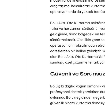
modeli fark etmeksizin motosiklett
araç taşıma, hasarlı araç kurtarm
operasyonlarda da yüksek tecrübey
Bolu Aksu Oto Kurtarma, sektörde
tutar ve her zaman sürücünün ya
geldiğinde, firma bölgedeki en terc
sürdürmektedir. Özellikle gece saa
operasyonlarını aksatmadan sürdür
adreslerden biri haline gelmiştir. 
olan Bolu Aksu Oto Kurtarma Yol 
sunduğu özel çözümlerle fark yara
Güvenli ve Sorunsuz
Bolu gibi dağlık, yoğun ormanlık v
profesyonel destek gerektiren duru
aylarında Bolu geçidinden geçerken
güvenilir bir oto kurtarma firması