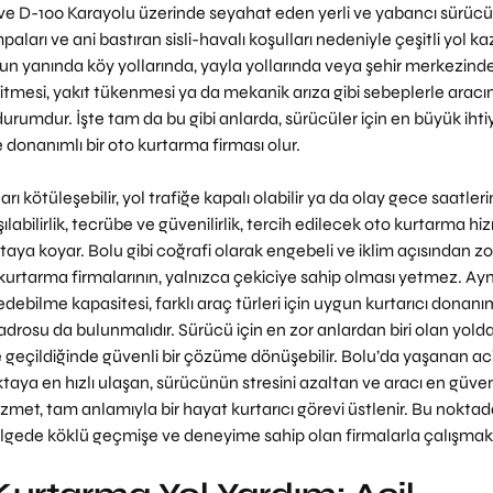
 ve D-100 Karayolu üzerinde seyahat eden yerli ve yabancı sürücül
mpaları ve ani bastıran sisli-havalı koşulları nedeniyle çeşitli yol ka
Bunun yanında köy yollarında, yayla yollarında veya şehir merkezind
itmesi, yakıt tükenmesi ya da mekanik arıza gibi sebeplerle aracı
durumdur. İşte tam da bu gibi anlarda, sürücüler için en büyük ihti
e donanımlı bir oto kurtarma firması olur.
rı kötüleşebilir, yol trafiğe kapalı olabilir ya da olay gece saatler
labilirlik, tecrübe ve güvenilirlik, tercih edilecek oto kurtarma hi
aya koyar. Bolu gibi coğrafi olarak engebeli ve iklim açısından zor
kurtarma firmalarının, yalnızca çekiciye sahip olması yetmez. Ayn
debilme kapasitesi, farklı araç türleri için uygun kurtarıcı donanım
kadrosu da bulunmalıdır. Sürücü için en zor anlardan biri olan yold
e geçildiğinde güvenli bir çözüme dönüşebilir. Bolu’da yaşanan aci
ya en hızlı ulaşan, sürücünün stresini azaltan ve aracı en güven
zmet, tam anlamıyla bir hayat kurtarıcı görevi üstlenir. Bu noktad
bölgede köklü geçmişe ve deneyime sahip olan firmalarla çalışmakt