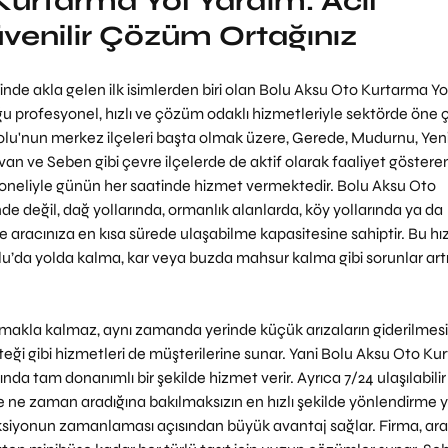
urtarma Yol Yardım: Acil 
enilir Çözüm Ortağınız
inde akla gelen ilk isimlerden biri olan Bolu Aksu Oto Kurtarma Yo
ğu profesyonel, hızlı ve çözüm odaklı hizmetleriyle sektörde öne ç
 Bolu'nun merkez ilçeleri başta olmak üzere, Gerede, Mudurnu, Yen
an ve Seben gibi çevre ilçelerde de aktif olarak faaliyet gösteren
rsoneliyle günün her saatinde hizmet vermektedir. Bolu Aksu Oto 
e değil, dağ yollarında, ormanlık alanlarda, köy yollarında ya da 
 aracınıza en kısa sürede ulaşabilme kapasitesine sahiptir. Bu hızl
’da yolda kalma, kar veya buzda mahsur kalma gibi sorunlar art
nmakla kalmaz, aynı zamanda yerinde küçük arızaların giderilmesi
esteği gibi hizmetleri de müşterilerine sunar. Yani Bolu Aksu Oto Ku
nda tam donanımlı bir şekilde hizmet verir. Ayrıca 7/24 ulaşılabilir
 ne zaman aradığına bakılmaksızın en hızlı şekilde yönlendirme yap
ksiyonun zamanlaması açısından büyük avantaj sağlar. Firma, ara