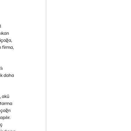
l 
ıkan 
içağa, 
 firma, 
ı 
ık daha 
, akü 
rtarma 
 çağrı 
ılır. 
ç 