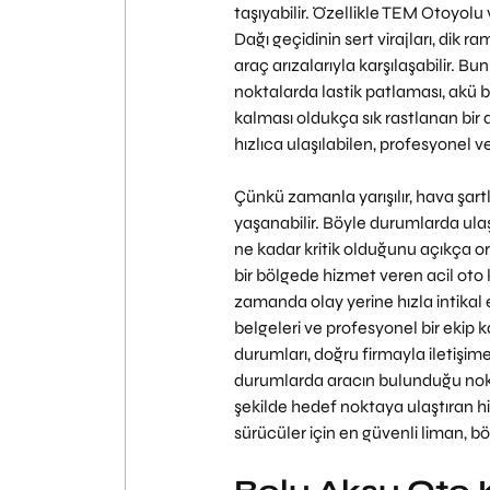
taşıyabilir. Özellikle TEM Otoyolu
Dağı geçidinin sert virajları, dik ra
araç arızalarıyla karşılaşabilir. 
noktalarda lastik patlaması, akü b
kalması oldukça sık rastlanan bir 
hızlıca ulaşılabilen, profesyonel v
Çünkü zamanla yarışılır, hava şartla
yaşanabilir. Böyle durumlarda ulaşı
ne kadar kritik olduğunu açıkça ort
bir bölgede hizmet veren acil oto 
zamanda olay yerine hızla intikal e
belgeleri ve profesyonel bir ekip 
durumları, doğru firmayla iletişim
durumlarda aracın bulunduğu nokta
şekilde hedef noktaya ulaştıran hi
sürücüler için en güvenli liman, 