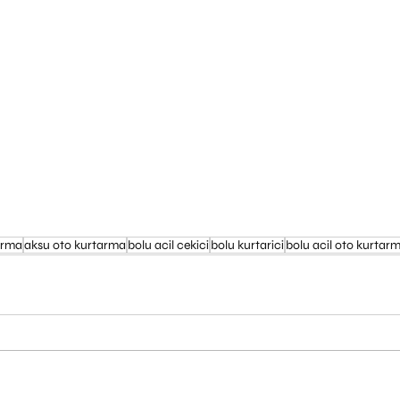
arma
aksu oto kurtarma
bolu acil cekici
bolu kurtarici
bolu acil oto kurtar