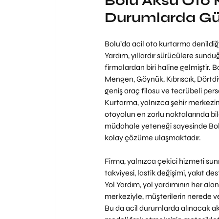
Bolu Aksu Oto K
Durumlarda Güv
Bolu’da acil oto kurtarma denildiğ
Yardım, yıllardır sürücülere sundu
firmalardan biri haline gelmiştir.
Mengen, Göynük, Kıbrıscık, Dörtdiv
geniş araç filosu ve tecrübeli pe
Kurtarma, yalnızca şehir merkezind
otoyolun en zorlu noktalarında bile
müdahale yeteneği sayesinde Bolu
kolay çözüme ulaşmaktadır.
Firma, yalnızca çekici hizmeti su
takviyesi, lastik değişimi, yakıt d
Yol Yardım, yol yardımının her alanı
merkeziyle, müşterilerin nerede ve
Bu da acil durumlarda alınacak a