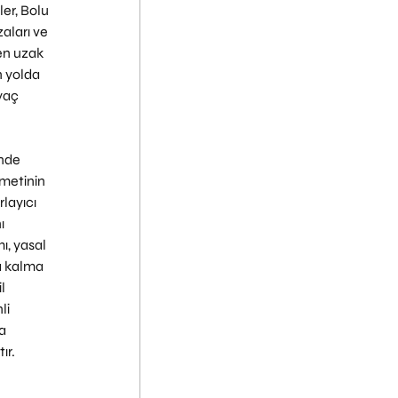
er, Bolu 
zaları ve 
en uzak 
n yolda 
yaç 
inde 
zmetinin 
layıcı 
ı 
ı, yasal 
a kalma 
l 
li 
a 
ır.